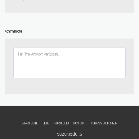
Kommentare
STARTSEITE
BLOG
PORTFOLIO
KONTAKT
VERANSTALTUNGEN
suzukiadults