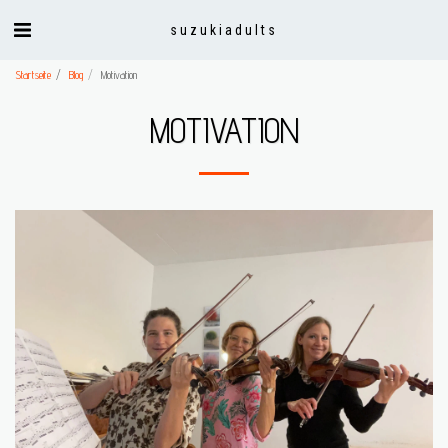
suzukiadults
Startseite
Blog
Motivation
MOTIVATION